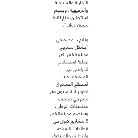
التجارية والسياحية
والترفيهية، وبحجم
استثماري يبلغ 500
مليون دولار”.
وتابع د. مصطفى:
“يشكل مشروع
مدينة القمر أكبر
عملية استصلاح
للأراضي في
المنطقة، حيث
استطاع الصندوق
تطوير 3.3 مليون متر
مربع في مختلف
محافظات الوطن،
وستضم مدينة القمر
5 مشاريع كبرى في
قطاعات السياحة
والتجارة، والصناعة،